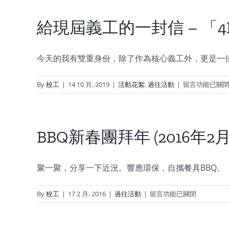
史
由
給現屆義工的一封信 – 「
樓
下
講
今天的我有雙重身份，除了作為核心義工外，更是一
起
』
在
By
校工
|
14 10 月, 2019
|
活動花絮
,
過往活動
|
留言功能已關
系
〈給
列
現
講
屆
座
義
BBQ新春團拜年 (2016年2月
(21
工
年
的
11
一
聚一聚，分享一下近況。響應環保，自攜餐具BBQ。
月
封
至
信
在
By
校工
|
17 2 月, 2016
|
過往活動
|
留言功能已關閉
22
–
〈BBQ
年
「4F」
新
3
思
春