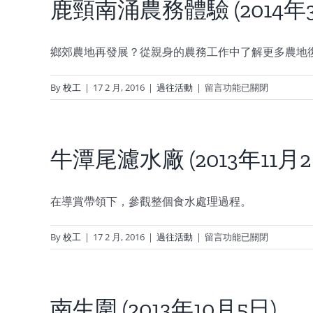
難
鹿頸南涌農務體驗 (2014年3
過
水
之
鄉郊農地再發展？從親身的農務工作中了解更多農地
行
(2014
在
By
校工
|
17 2 月, 2016
|
過往活動
|
留言功能已關閉
年
〈鹿
5
頸
月
南
24
涌
牛潭尾濾水廠 (2013年11月2
日)〉
農
中
務
體
在導賞帶領下，參觀整個食水處理過程。
驗
(2014
在
By
校工
|
17 2 月, 2016
|
過往活動
|
留言功能已關閉
年
〈牛
3
潭
月
尾
22
濾
南生圍 (2013年10月5日)
日)〉