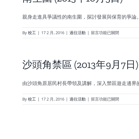
水
中
廠
(2013
親身走進具爭議性的南生圍，探討發展與保育的爭論
年
11
在
By
校工
|
17 2 月, 2016
|
過往活動
|
留言功能已關閉
月
〈南
2
生
日)〉
圍
中
(2013
沙頭角禁區 (2013年9月7日)
年
10
月
由沙頭角原居民村長帶領及講解，深入禁區遊走邊界
5
日)〉
在
By
校工
|
17 2 月, 2016
|
過往活動
|
留言功能已關閉
中
〈沙
頭
角
禁
區