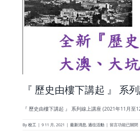
『 歷史由樓下講起 』 系列講座
『 歷史由樓下講起 』 系列線上講座 (2021年11月至1
在
By
校工
|
9 11 月, 2021
|
最新消息
,
過往活動
|
留言功能已關閉
〈『
歷