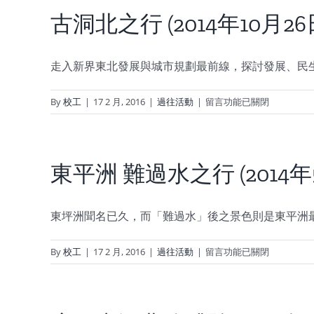
月)〉
維
團
古洞北之行 (2014年10月26
中
模
拜
式〉
年
中
(2016
走入新界東北發展與城市規劃最前線，探討發展、民
年
2
在
By
校工
|
17 2 月, 2016
|
過往活動
|
留言功能已關閉
月
〈古
16
洞
日)〉
北
中
之
東平洲 難過水之行 (2014年
行
(2014
年
東坪洲聞名已久，而「難過水」後之景色則是東平洲
10
月
在
By
校工
|
17 2 月, 2016
|
過往活動
|
留言功能已關閉
26
〈東
日)〉
平
中
洲