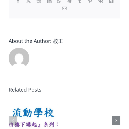
Facebook
X
Reddit
LinkedIn
WhatsApp
Telegram
Tumblr
Pinterest
Vk
Xing
月
Email
7
日)〉
中
About the Author:
校工
給
現
屆
義
Related Posts
工
由
的
起
一
講
封
1