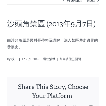
Previous
Next
沙頭角禁區 (2013年9月7日)
由沙頭角原居民村長帶領及講解，深入禁區遊走邊界的
發展史。
在
By
校工
|
17 2 月, 2016
|
過往活動
|
留言功能已關閉
〈沙
頭
角
禁
Share This Story, Choose
區
(2013
Your Platform!
年
9