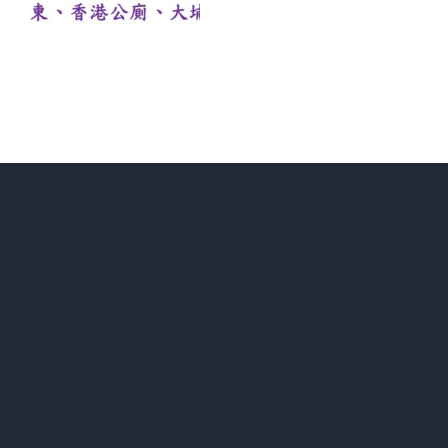
信
3
–
「4F」
思
維
模
式