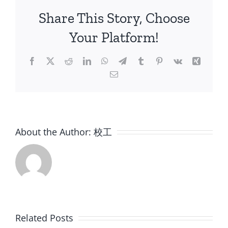
度
Share This Story, Choose
「流
動
Your Platform!
教
室」
Facebook
X
Reddit
LinkedIn
WhatsApp
Telegram
Tumblr
Pinterest
Vk
Xing
義
Email
工
招
募〉
中
About the Author:
校工
Related Posts