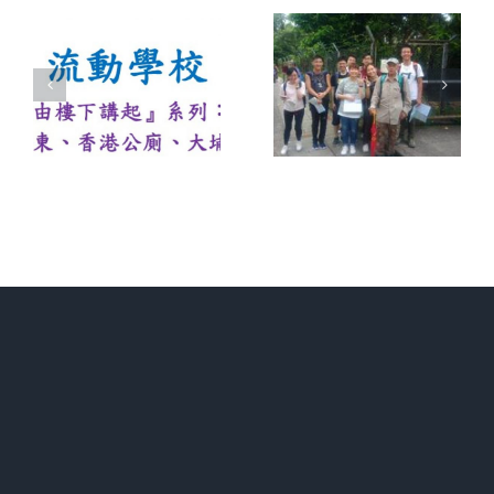
由
起
野外定向
流動教室
講
第一課:
– 香港保
1
「我在哪
衛戰
3
裡?」