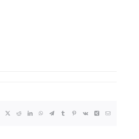
Facebook
X
Reddit
LinkedIn
WhatsApp
Telegram
Tumblr
Pinterest
Vk
Xing
Email