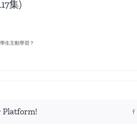
7集)
令學生主動學習？
 Platform!
領
學
2016