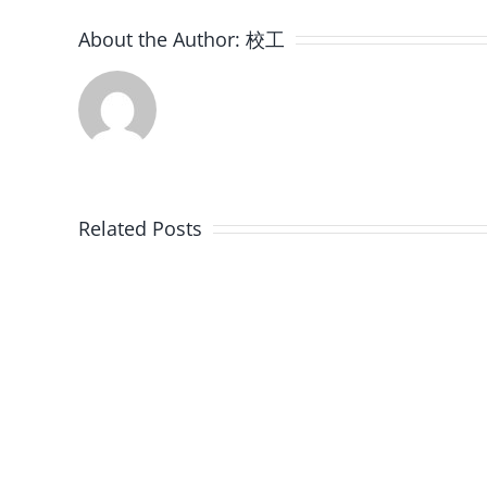
傑
(第
117
出
About the Author:
校工
集)〉
青
中
年
義
工
Related Posts
協
會
－
「易
地
義